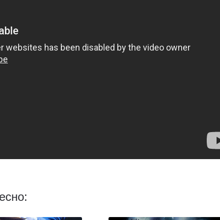
есно: