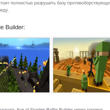
стоит полностью разрушить базу противоборствующе
беду.
 Builder:
ачать Ace of Spades Battle Builder через торрент