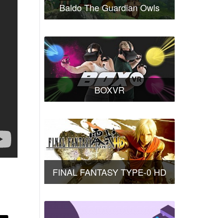
Baldo The Guardian Owls
BOXVR
FINAL FANTASY TYPE-0 HD