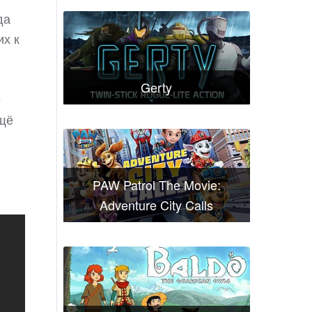
да
их к
Gerty
е
ещё
PAW Patrol The Movie:
Adventure City Calls