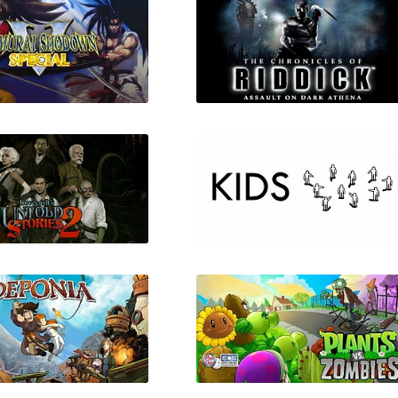
urai Shodown V
The Chronicles of Riddick 
Special
Assault on Dark Athena