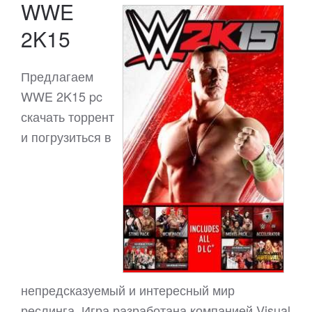
WWE
2K15
Предлагаем
WWE 2K15 pc
скачать торрент
и погрузиться в
непредсказуемый и интересный мир
реслинга. Игра разработана компанией Visual