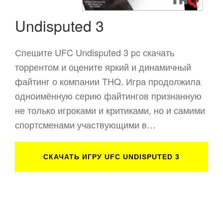
Undisputed 3
Спешите UFC Undisputed 3 pc скачать
торрентом и оцените яркий и динамичный
файтинг о компании THQ. Игра продолжила
одноимённую серию файтингов признанную
не только игроками и критиками, но и самими
спортсменами участвующими в…
СКАЧАТЬ ИГРУ UFC UNDISPUTED 3