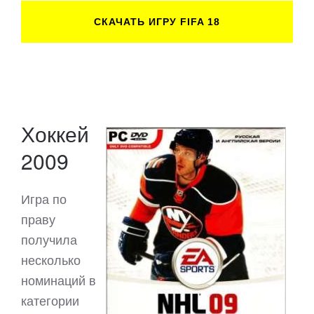
СКАЧАТЬ ИГРУ FIFA 18
Хоккей
2009
Игра по
праву
получила
несколько
номинаций в
категории