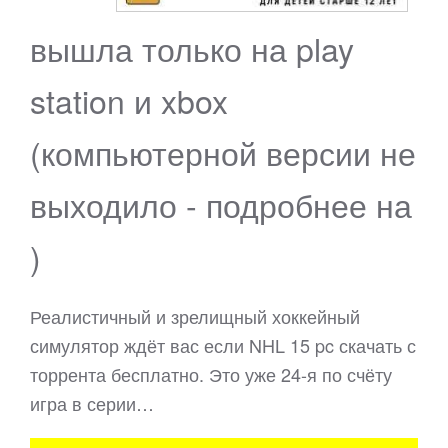
вышла только на play
station и xbox
(компьютерной версии не
выходило - подробнее на
)
Реалистичный и зрелищный хоккейный
симулятор ждёт вас если NHL 15 pc скачать с
торрента бесплатно. Это уже 24-я по счёту
игра в серии…