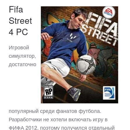
Fifa
Street
4 PC
Игровой
симулятор,
достаточно
популярный среди фанатов футбола.
Разработчики не хотели включать игру в
ФИФА 2012, поэтому получился отдельный