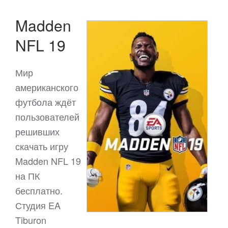
Madden
NFL 19
Мир
американского
футбола ждёт
пользователей
решивших
скачать игру
Madden NFL 19
на ПК
бесплатно.
Студия EA
Tiburon