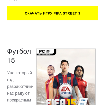
СКАЧАТЬ ИГРУ FIFA STREET 3
Футбол
15
Уже который
год
разработчики
нас радуют
прекрасным