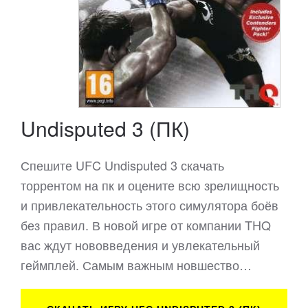
Undisputed 3 (ПК)
Спешите UFC Undisputed 3 скачать
торрентом на пк и оцените всю зрелищность
и привлекательность этого симулятора боёв
без правил. В новой игре от компании THQ
вас ждут нововведения и увлекательный
геймплей. Самым важным новшество…