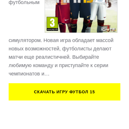
футбольным
симулятором. Новая игра обладает массой
новых возможностей, футболисты делают
матчи еще реалистичней. Выбирайте
любимую команду и приступайте к серии
чемпионатов и…
СКАЧАТЬ ИГРУ ФУТБОЛ 15