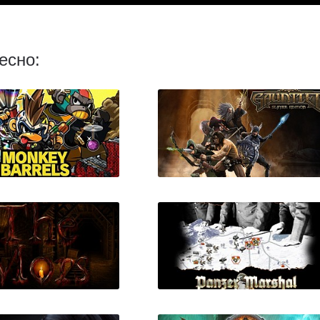
есно:
nkey Barrels
Gauntlet Slayer Edition