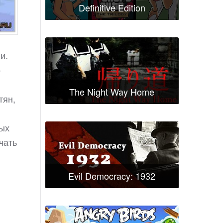
Definitive Edition
и.
о
The Night Way Home
тян,
ных
чать
Evil Democracy: 1932