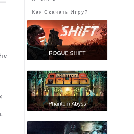
Как Скачать Игру?
ROGUE SHIFT
йте
т
х
Phantom Abyss
.