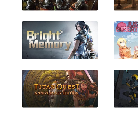
Medieval Kingdom Wars
Raji
Bright Memory