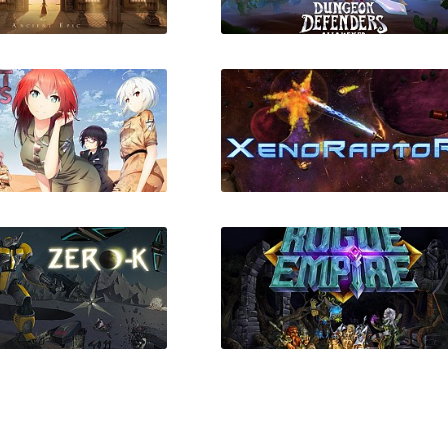
: An Ancient Epic
Dungeon Defenders:
Awakened
Just Deserts
XenoRaptor