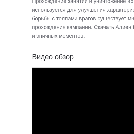
Прохождение занятий и уничтожение вр
используется для улучшения характери
борьбы с толпами врагов существует м
прохождения кампании. Скачать Алиен Ш
и эпичных моментов.
Видео обзор