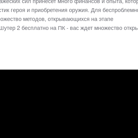
ажеских сил принесет много финансов и опыта, кото
стик героя и приобретения оружия. Для беспроблемн
ножество методов, открывающихся на этапе
утер 2 бесплатно на ПК - вас ждет множество откр