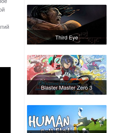
рое
ой
ытий
Third Eye
Blaster Master Zero 3