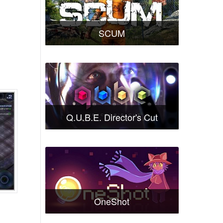
SCUM
Q.U.B.E. Director's Cut
OneShot