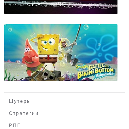
Dungeons of Clay
Шутеры
Стратегии
SpongeBob SquarePants Battle for Bikini
РПГ