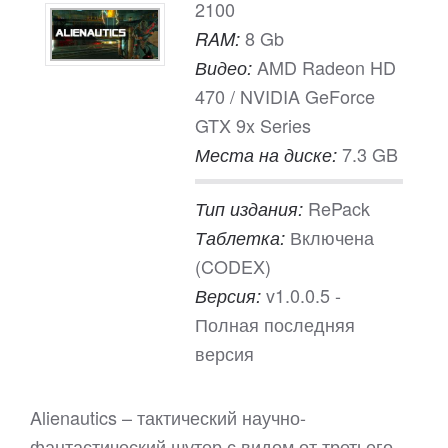
2100
8 Gb
RAM:
AMD Radeon HD
Видео:
470 / NVIDIA GeForce
GTX 9x Series
7.3 GB
Места на диске:
RePack
Тип издания:
Включена
Таблетка:
(CODEX)
v1.0.0.5 -
Версия:
Полная последняя
версия
Alienautics – тактический научно-
фантастический шутер с видом от третьего