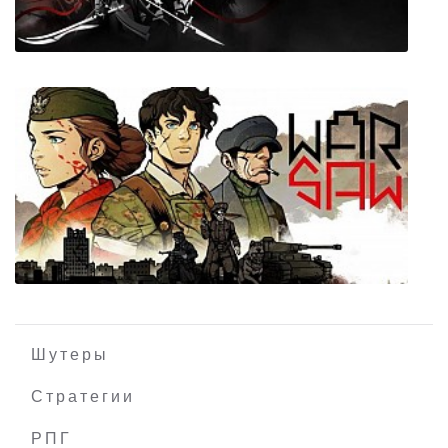
Othercide
Шутеры
Стратегии
РПГ