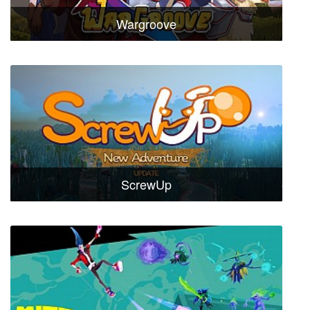
Wargroove
ScrewUp