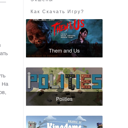
Как Скачать Игру?
в
Them and Us
ать
уть
. На
ов,
Polities