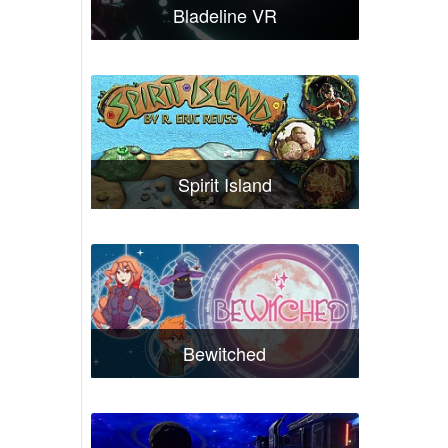
Bladeline VR
Spirit Island
Bewitched