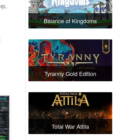
ир,
Balance of Kingdoms
х
Tyranny Gold Edition
Total War Attila