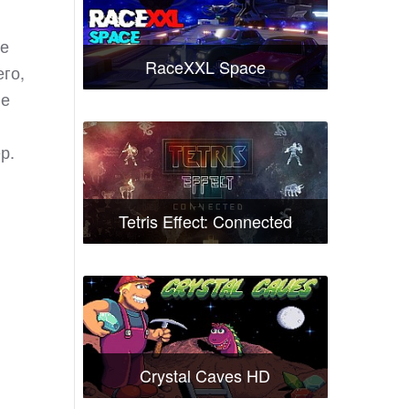
не
RaceXXL Space
его,
не
р.
Tetris Effect: Connected
Crystal Caves HD