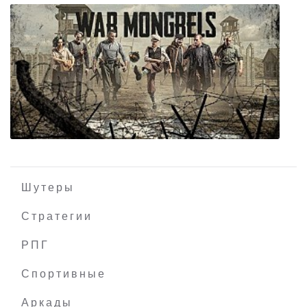
City Car Driving
Шутеры
Стратегии
РПГ
War Mongrels
Спортивные
Аркады