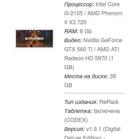
Intel Core
Процессор:
i3-2105 / AMD Phenom
II X3 720
8 Gb
RAM:
Nvidia GeForce
Видео:
GTX 560 Ti / AMD ATI
Radeon HD 5870 (1
GB)
35
Места на диске:
GB
RePack
Тип издания:
Включена
Таблетка:
(CODEX)
v1.9.1 (Digital
Версия:
Deluxe Edition) -