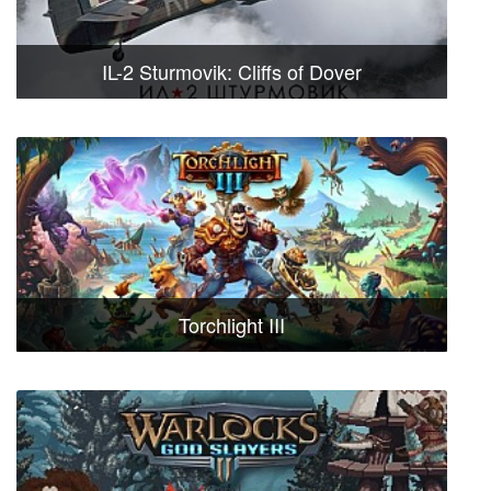
​​IL-2 Sturmovik: Cliffs of Dover​​
Torchlight III