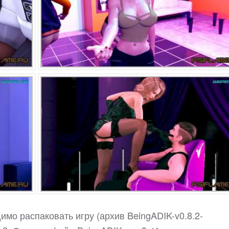
имо распаковать игру (архив BeingADIK-v0.8.2-