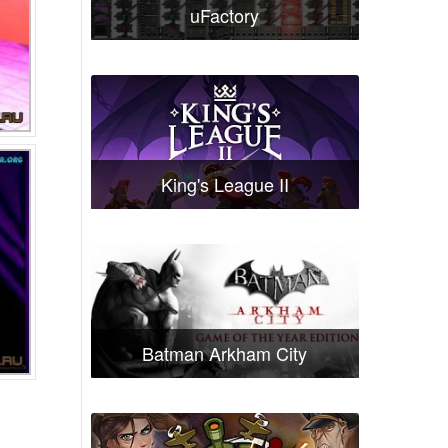
uFactory
King's League II
Batman Arkham City