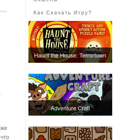
Как Скачать Игру?
Haunt the House: Terrortown
з
Adventure Craft
 же
 что