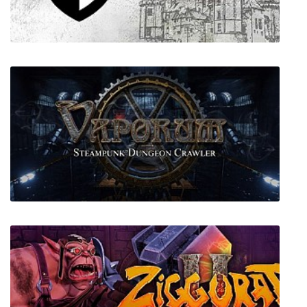
Ruin of the Reckless
CastleGuard