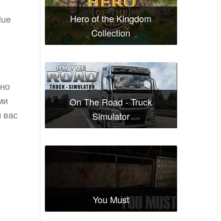
Hero of the Kingdom
lue
Collection
чно
ми
On The Road - Truck
 вас
Simulator
You Must