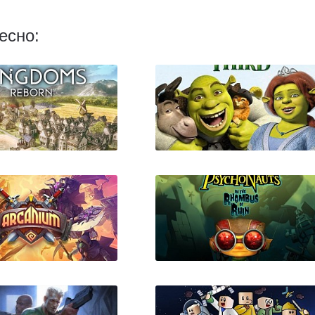
есно:
ngdoms Reborn
Шрек 3 (Shrek The Third)