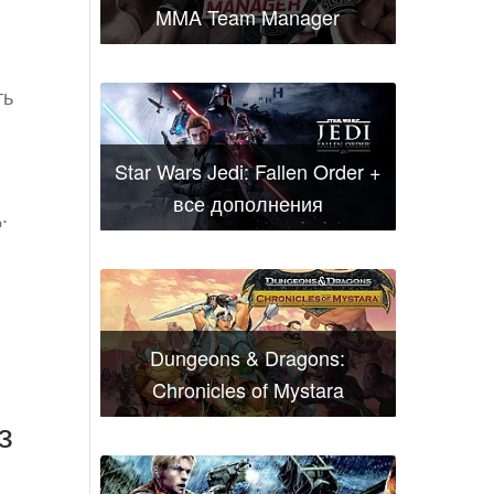
MMA Team Manager
в
ть
Star Wars Jedi: Fallen Order +
все дополнения
.
Dungeons & Dragons:
Chronicles of Mystara
з