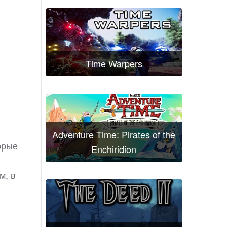
Time Warpers
Adventure Time: Pirates of the
орые
Enchiridion
м, в