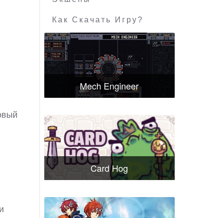
Как Скачать Игру?
Mech Engineer
овый
Card Hog
и