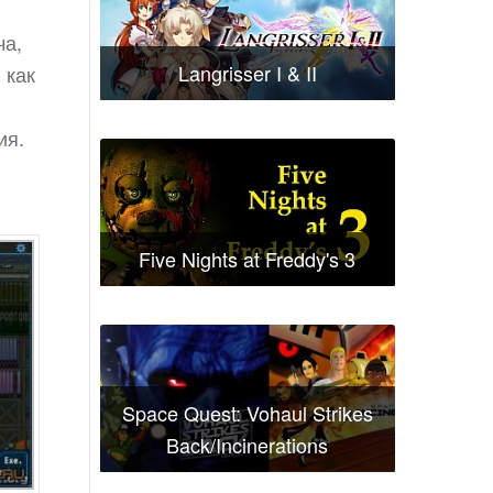
ча,
Langrisser I & II
 как
ия.
Five Nights at Freddy's 3
Space Quest: Vohaul Strikes
Back/Incinerations