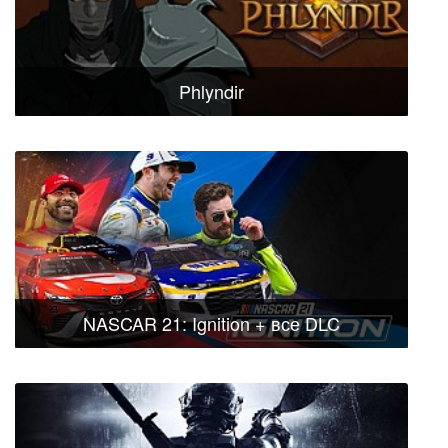
Phlyndir
NASCAR 21: Ignition + все DLC