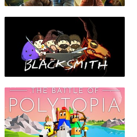
Jump Force + все DLC
Blacksmith