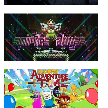
S.T.A.L.K.E.R.: Зов Припяти - Чёрный
сталкер 2
Spirits Abyss