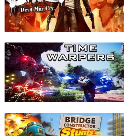
DreamBreak
DmC: Devil May Cry