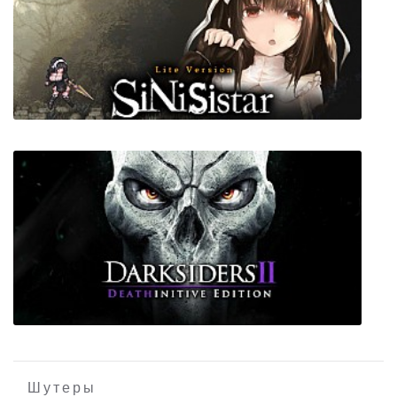
SteamDolls - Order Of Chaos
SiNiSistar Lite Version
Шутеры