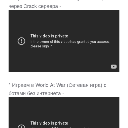
через Crack сервера -
* Играем в World At War (Сетевая игра) с
ботами без интернета -