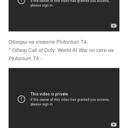
Обзоры на клиенте Plutonium T4:
* Обзор Call of Duty: World At War по сети на
Plutonium T4 -