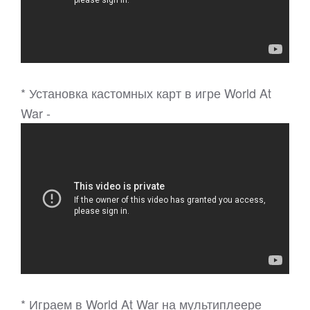
* Установка кастомных карт в игре World At
War -
* Играем в World At War на мультиплеере