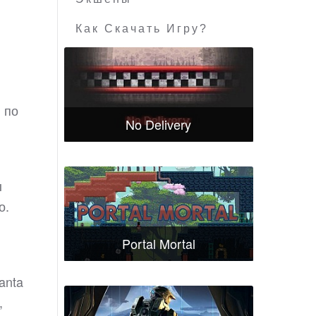
Как Скачать Игру?
 по
No Delivery
ы
о.
Portal Mortal
anta
,