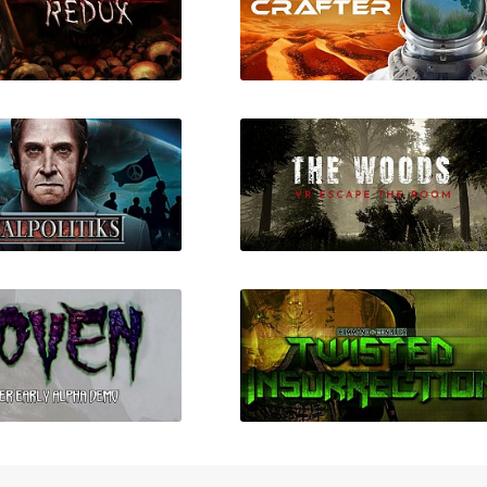
OSTAL Redux
The Planet Crafter
Realpolitiks
The Woods: VR Escape th
Room