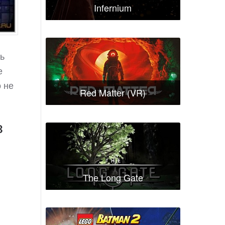
Infernium
ь
е
о не
Red Matter (VR)
з
The Long Gate