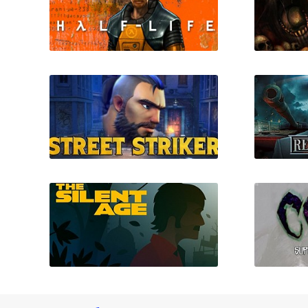
Half-Life 1
P
Street Striker