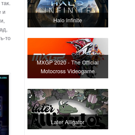
так.
е и
Halo Infinite
и,
ад,
ь-то
MXGP 2020 - The Official
Motocross Videogame
Later Alligator