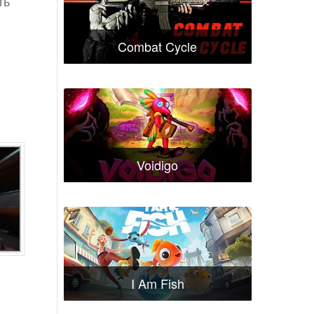
ть
Combat Cycle
Voidigo
I Am Fish