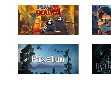
Papers Please
Hu
Peace, Death! 2
NAIRI