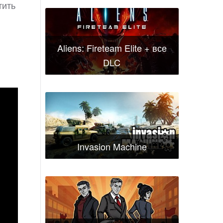
тить
Aliens: Fireteam Elite + все
DLC
Invasion Machine