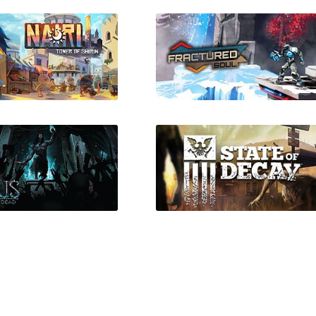
man Or Virus
Mini Motorways
: Tower of Shirin
Fractured Soul