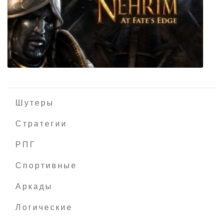
Mountain Rescue Simulator
Шутеры
Стратегии
Nehrim: At Fate's Edge (Nehrim: На краю
РПГ
судьбы)
Спортивные
Аркады
Логические