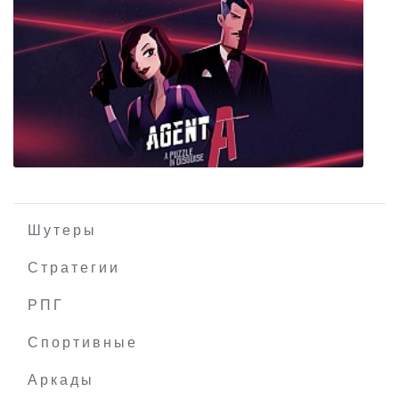
Infernal Radiation
Шутеры
Стратегии
РПГ
Agent A: A puzzle in disguise
Спортивные
Аркады