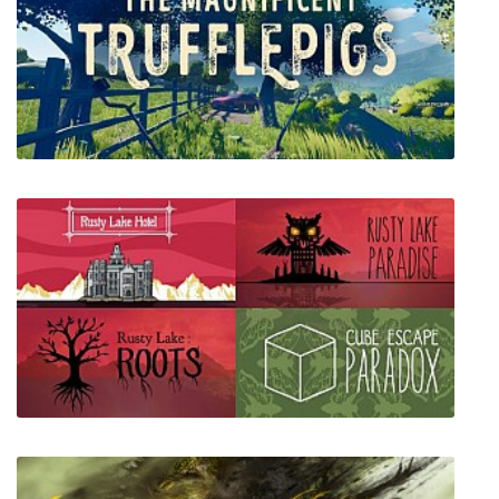
Blackout
The Magnificent Trufflepigs