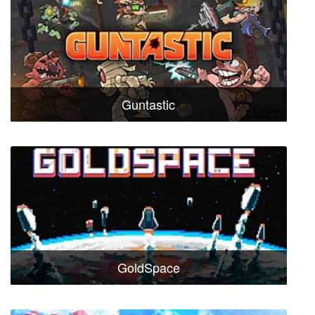
Guntastic
GoldSpace