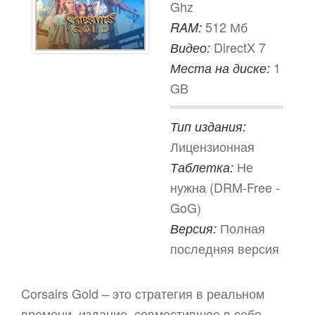
Ghz
512 Мб
RAM:
DirectX 7
Видео:
1
Места на диске:
GB
Тип издания:
Лицензионная
Не
Таблетка:
нужна (DRM-Free -
GoG)
Полная
Версия:
последняя версия
Corsairs Gold – это стратегия в реальном
времени, издание, совместившее в себе