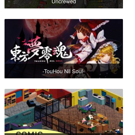
Uncrewed
-TouHou Nil Soul-