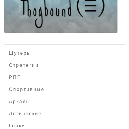
Maji de Watashi ni Koishinasai! S
Шутеры
Стратегии
РПГ
Phogbound
Спортивные
Аркады
Логические
Гонки