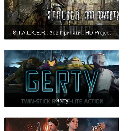
S.T.A.L.K.E.R.: Зов Припяти - HD Project
Gerty