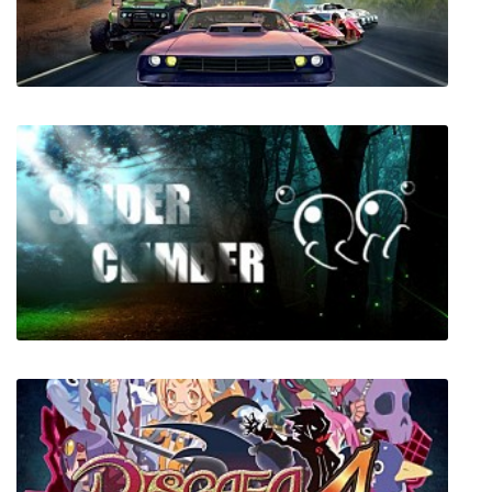
Neverinth
Fast & Furious: Spy Racers - Rise of
SH1FT3R