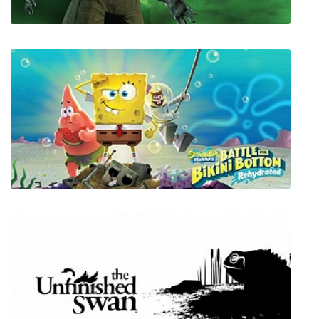
Zombie World Coronavirus Apocalypse VR
SpongeBob SquarePants Battle for Bikini
Bottom - Rehydrated