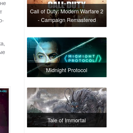
 не
Call of Duty: Modern Warfare 2
т
- Campaign Remastered
о-
а,
ые
Midnight Protocol
Tale of Immortal