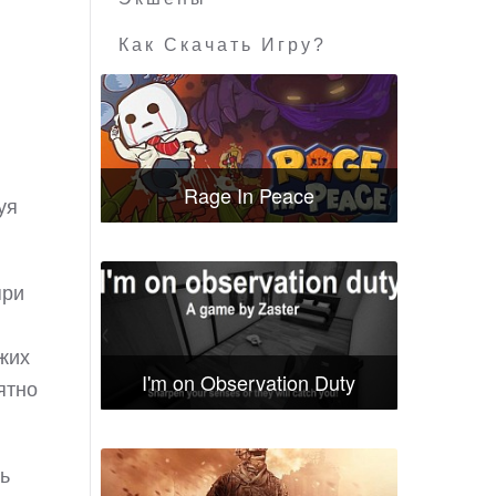
Как Скачать Игру?
Rage In Peace
уя
при
жих
I'm on Observation Duty
ятно
ль