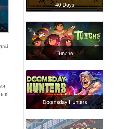
40 Days
ждой
Tunche
мя
ь к
Doomsday Hunters