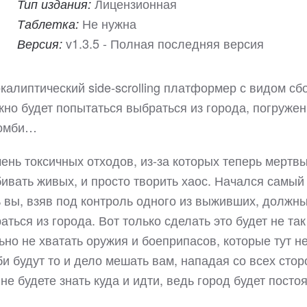
Лицензионная
Тип издания:
Не нужна
Таблетка:
v1.3.5 - Полная последняя версия
Версия:
окалиптический side-scrolling платформер с видом сбо
жно будет попытаться выбраться из города, погружен
зомби…
чень токсичных отходов, из-за которых теперь мертв
бивать живых, и просто творить хаос. Начался самый
 вы, взяв под контроль одного из выживших, должн
ться из города. Вот только сделать это будет не так
льно не хватать оружия и боеприпасов, которые тут не
би будут то и дело мешать вам, нападая со всех стор
не будете знать куда и идти, ведь город будет посто