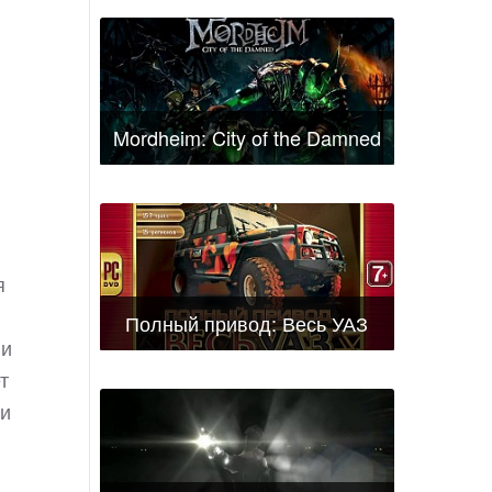
Mordheim: City of the Damned
я
Полный привод: Весь УАЗ
 и
т
 и