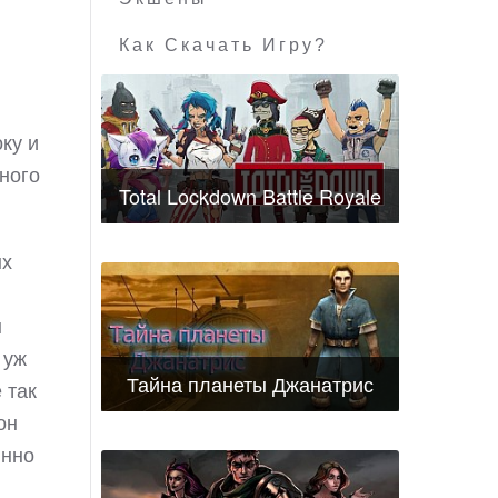
Как Скачать Игру?
ку и
ного
Total Lockdown Battle Royale
ых
ы
 уж
Тайна планеты Джанатрис
 так
он
янно