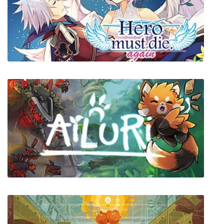
Underrail
Hero must die. again