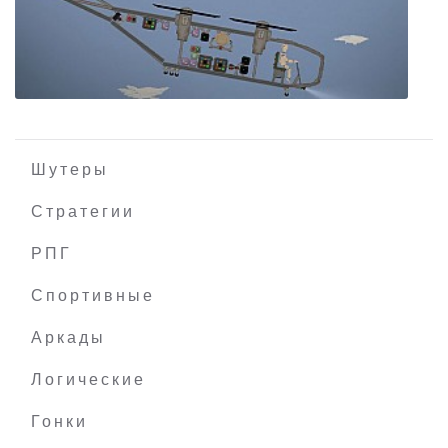
Need for Speed Underground 2
Шутеры
Стратегии
РПГ
PixPhys
Спортивные
Аркады
Логические
Гонки