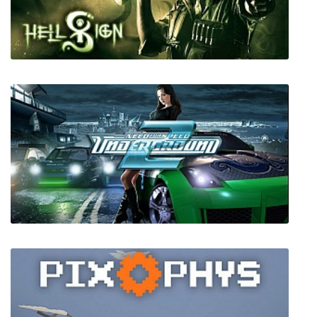
ScourgeBringer
HellSign