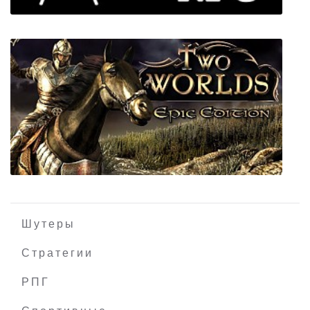
Stone Story RPG
Шутеры
Стратегии
РПГ
Two Worlds Epic Edition