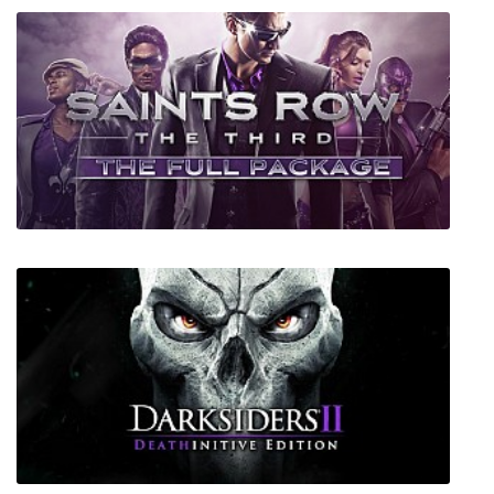
Westboro
Saints Row The Third