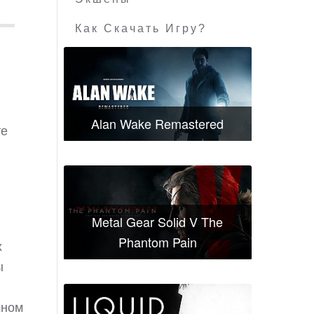
Как Скачать Игру?
Alan Wake Remastered
те
Metal Gear Solid V The
Phantom Pain
х
ы
шном