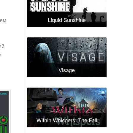
Liquid Sunshine
лем
ий
е
Visage
Within Whispers: The Fall