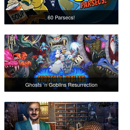
60 Parsecs!
Ghosts ‘n Goblins Resurrection