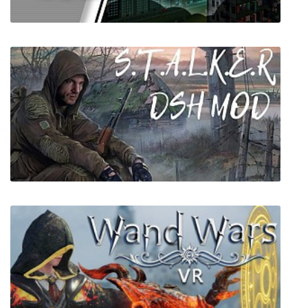
Mad Tower Tycoon
S.T.A.L.K.E.R. - DSH mod