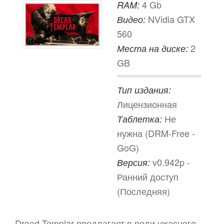
4 Gb
RAM:
NVidia GTX
Видео:
560
2
Места на диске:
GB
Тип издания:
Лицензионная
Не
Таблетка:
нужна (DRM-Free -
GoG)
v0.942p -
Версия:
Ранний доступ
(Последняя)
Dread Templar предлагает в роли ужасного