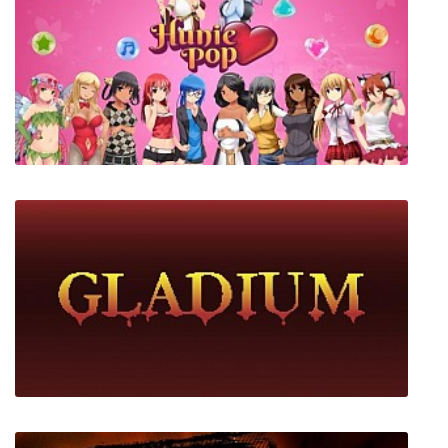
Juiced 2 Hot Import Nights
HuniePop