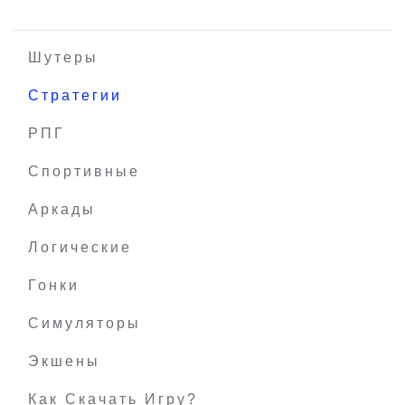
Шутеры
Стратегии
Charlie and The Chocolate Factory (Чарли и
РПГ
шоколадная фабрика)
Спортивные
Аркады
Логические
Гонки
Симуляторы
Экшены
Как Скачать Игру?