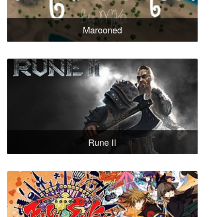
Marooned
Rune II