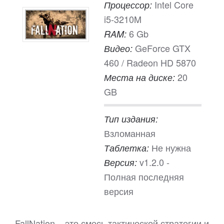
Intel Core
Процессор:
i5-3210M
6 Gb
RAM:
GeForce GTX
Видео:
460 / Radeon HD 5870
20
Места на диске:
GB
Тип издания:
Взломанная
Не нужна
Таблетка:
v1.2.0 -
Версия:
Полная последняя
версия
FallNation – это смесь тактической стратегии и