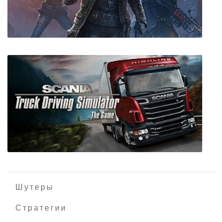
NBA 2K22
Wasteland 3 + все DLC
Шутеры
Стратегии