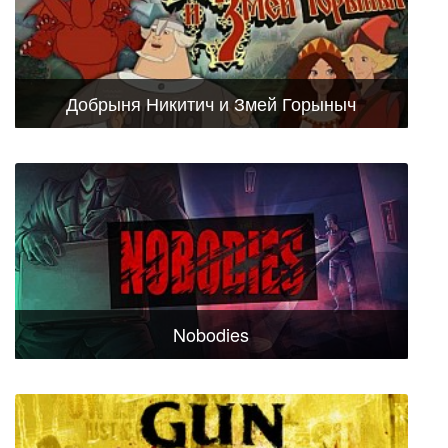
Добрыня Никитич и Змей Горыныч
Nobodies