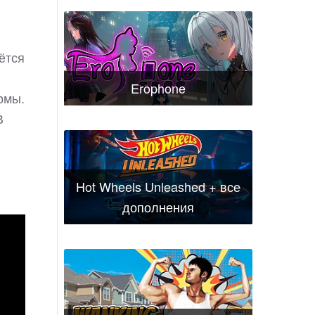
ётся
Erophone
рмы.
В
Hot Wheels Unleashed + все
дополнения