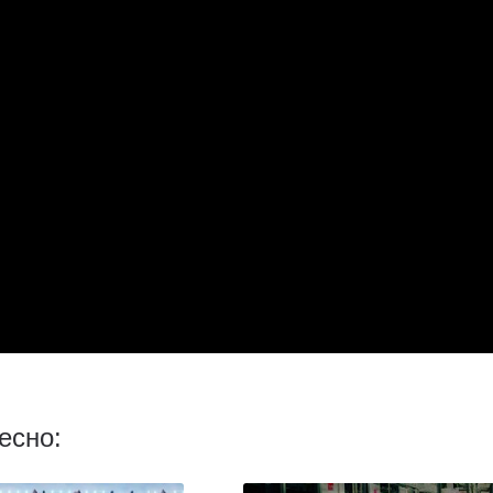
есно: