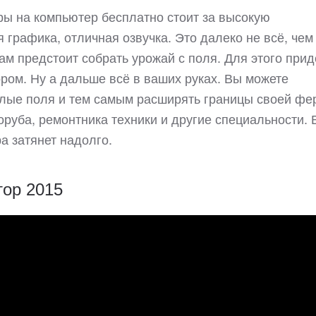
гры на компьютер бесплатно стоит за высокую
 графика, отличная озвучка. Это далеко не всё, чем
ам предстоит собрать урожай с поля. Для этого прид
ром. Ну а дальше всё в ваших руках. Вы можете
целые поля и тем самым расширять границы своей фе
руба, ремонтника техники и другие специальности. 
а затянет надолго.
тор 2015