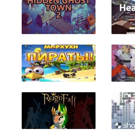
Hidden Ghost Town 2
Moorhuhn Pirates
The
(Морхухн. Пираты)