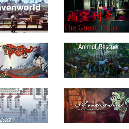
Heavenworld
The Ghost Train
 Banner Saga 2
Animal Rescuer