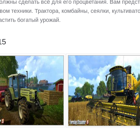
олжны сделать всё для его процветания. Вам предс
ом техники. Трактора, комбайны, сеялки, культиват
астить богатый урожай.
15