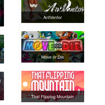
AntVentor
Move or Die
That Flipping Mountain