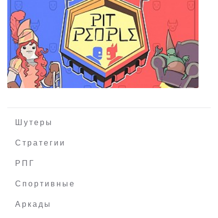
Ary and the Secret of Seasons
Шутеры
Стратегии
РПГ
Pit People
Спортивные
Аркады