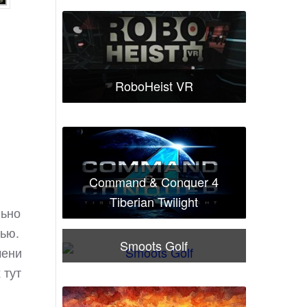
RoboHeist VR
Command & Conquer 4
Tiberian Twilight
льно
тью.
Smoots Golf
мени
 тут