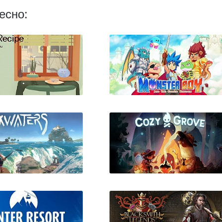
есно:
inai’s Recipe
Monster Boy and the
Cursed Kingdom