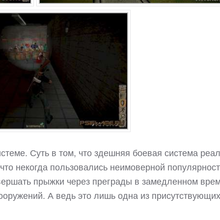
истеме. Суть в том, что здешняя боевая система реа
 что некогда пользовались неимоверной популярнос
вершать прыжки через преграды в замедленном вре
вооружений. А ведь это лишь одна из присутствующих