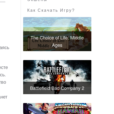
Как Скачать Игру?
The Choice of Life: Middle
Ages
аясь
есте
сь.
тво
Battlefield Bad Company 2
анет