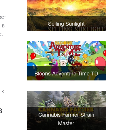
ест
Selling Sunlight
 в
с.
Bloons Adventure Time TD
 к
з
Cannabis Farmer Strain
Master