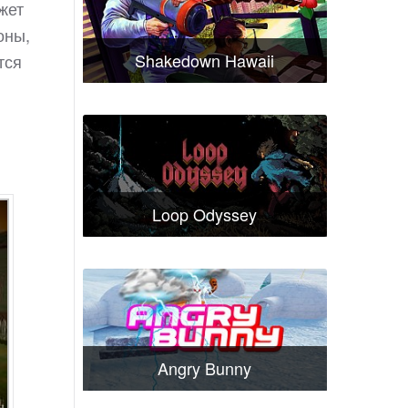
жет
оны,
Shakedown Hawaii
тся
Loop Odyssey
Angry Bunny