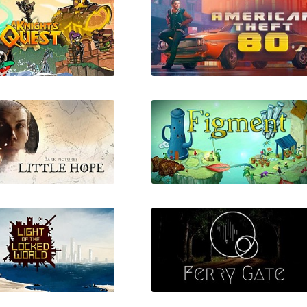
Knight's Quest
American Theft 80s
 Dark Pictures
Figment
logy: Little Hope