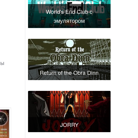
World's End Club с
эмулятором
вы
Return of the Obra Dinn
JORRY