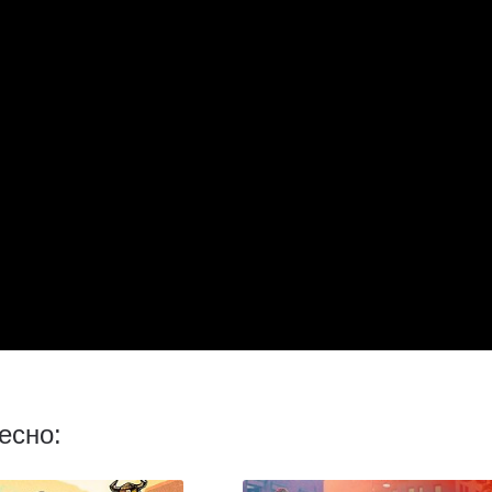
есно: