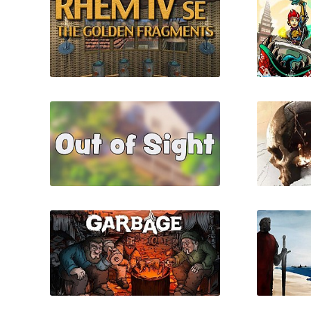
RHEM IV: The Golden
A 
Fragments SE
Out of Sight
The
Antho