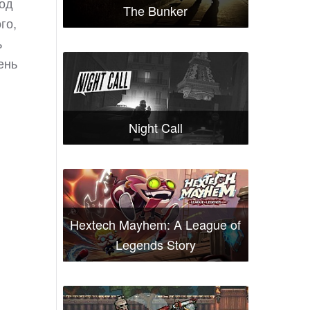
под
The Bunker
го,
ь
ень
Night Call
Hextech Mayhem: A League of
Legends Story