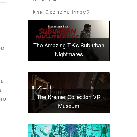
Как Скачать Игру?
The Amazing T.K's Suburban
ом
Nightmares
ве
а
The Kremer Collection VR
ого
Museum