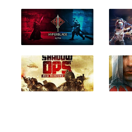
AFTERLIFE: KILLING
Crashd
DEATH
HyperBlade
Escap