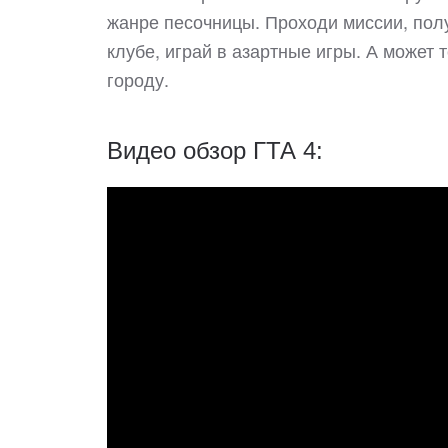
жанре песочницы. Проходи миссии, полу
клубе, играй в азартные игры. А может
городу.
Видео обзор ГТА 4: