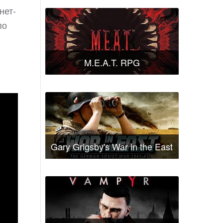
нет-
по
M.E.A.T. RPG
Gary Grigsby's War in the East