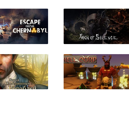
ay Redline Edition
Ultra Off-Road Simulator
2019 Alaska
e from Chernobyl
Sign of Silence