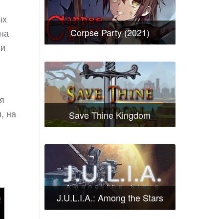
ых
Corpse Party (2021)
на
 и
я
, на
Save Thine Kingdom
J.U.L.I.A.: Among the Stars