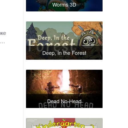
Worms 3D
 же
е…
Deep, In the Forest
Dead No-Head