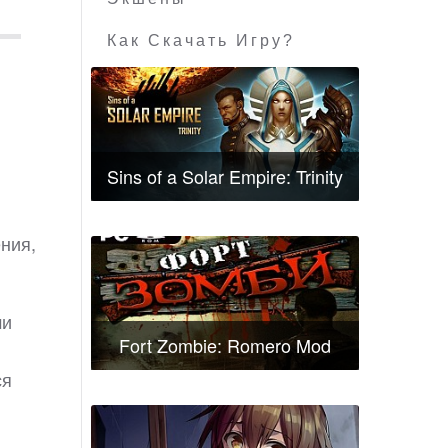
Как Скачать Игру?
Sins of a Solar Empire: Trinity
ения,
ми
Fort Zombie: Romero Mod
ся