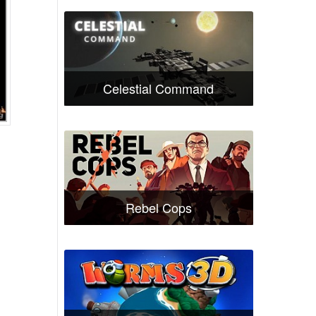
Celestial Command
Rebel Cops