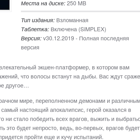
250 MB
Места на диске:
Взломанная
Тип издания:
Включена (SiMPLEX)
Таблетка:
v30.12.2019 - Полная последняя
Версия:
версия
 увлекательный экшен-платформер, в котором вам
ажений, что волосы встанут на дыбы. Вас ждут сраж
ое другое…
мрачном мире, переполненном демонами и различны
 самый настоящий апокалипсис, герой оказался в
то ни стало победить всех врагов, выжить и выбрать
 это будет непросто, ведь, во-первых, врагов будет
придется пройти еще и кучу испытаний.