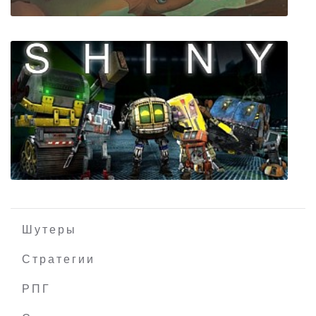
Niche - a genetics survival game
Шутеры
Стратегии
РПГ
Shiny