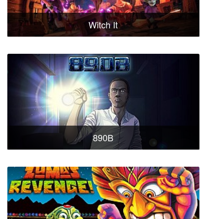
Witch It
890B