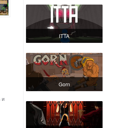
ITTA
Gorn
 и