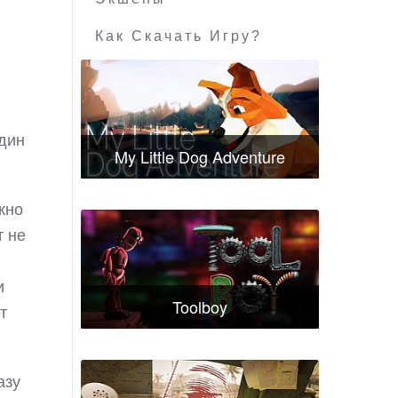
Как Скачать Игру?
один
My Little Dog Adventure
жно
т не
и
Toolboy
т
азу