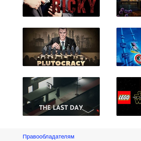
Killer Ricky
Шоу 
Фарф
Plutocracy
Cra
Правообладателям