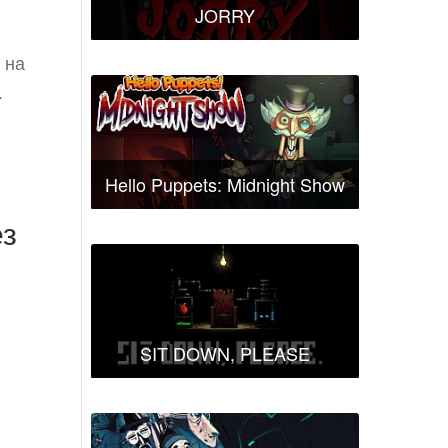
JORRY
 на
.
Hello Puppets: Midnight Show
ез
SIT DOWN, PLEASE