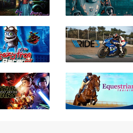
марионеток 15:
Encodya v1.09
оровая ухмылка
zy Frog Racer 2
RIDE 3