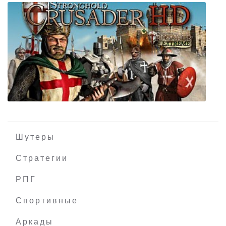
The Dreamcatcher
Шутеры
Стратегии
РПГ
Stronghold Crusader HD
Спортивные
Аркады