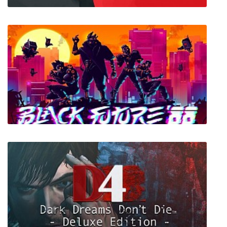
Orwell's Animal Farm
Black Future '88