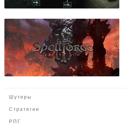
Gladiabots
Шутеры
Стратегии
РПГ
SpellForce 3: Fallen God