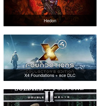
Hedon
X4 Foundations + все DLC