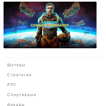
Riven: The Sequel to Myst
Шутеры
Стратегии
РПГ
Battlezone: Combat Commander
Спортивные
Аркады