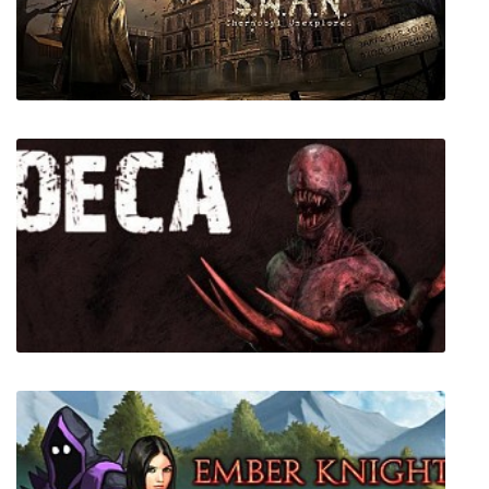
Disciples 3 Reincarnation
S.W.A.N.: Chernobyl Unexplored